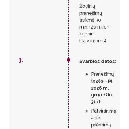
Žodinių
pranešimų
trukmė 30
min. (20 min. +
10 min.
klausimams).
3.
Svarbios datos:
Pranešimų
tezės – iki
2026 m.
gruodžio
31 d.
Patvirtinimą
apie
priėmimą