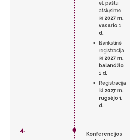
el. paštu
atsiųsime
iki
2027 m.
vasario 1
d.
Išankstinė
registracija
iki
2027 m.
balandžio
1 d.
Registracija
iki
2027 m.
rugsėjo 1
d.
4.
Konferencijos