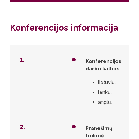
Konferencijos informacija
1.
1.
Konferencijos
2.
darbo kalbos:
3.
4.
lietuvių,
lenkų,
anglų.
2.
Pranešimų
trukmė: