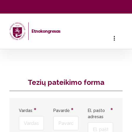
Teikti paraišką
Etnokongresas
Pradžia
/
Tezių pateikimas
Tezių pateikimo forma
Vardas
Pavardė
El. pašto
adresas